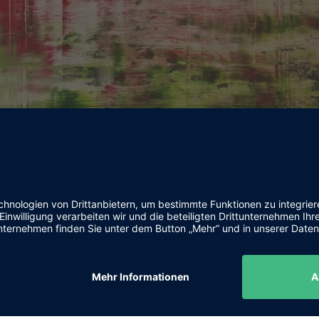
VIII-4
Öl, Pigmente auf Leinwand
80x80
2025