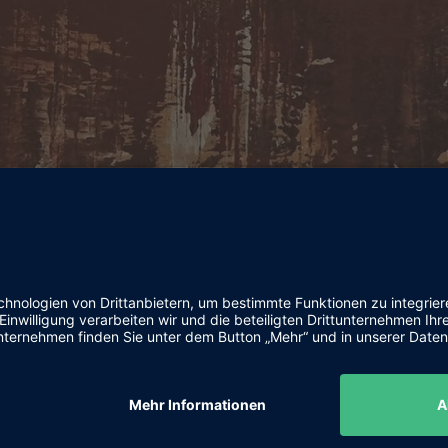
VIII-16
Öl, Pigmente auf Leinwand
80x80
2025
1.150,00 €